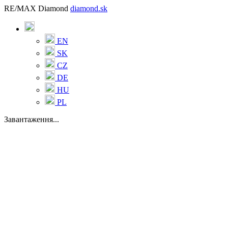
RE/MAX Diamond
diamond.sk
EN
SK
CZ
DE
HU
PL
Завантаження...