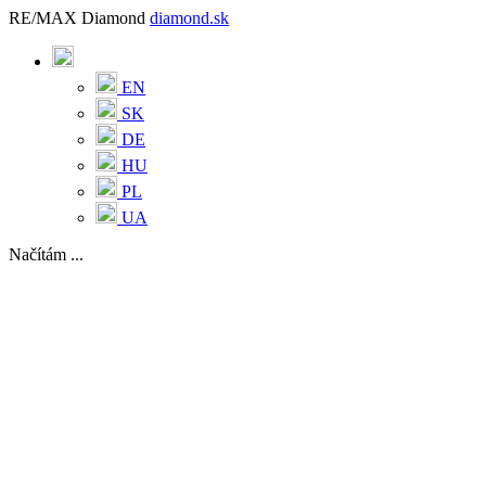
RE/MAX Diamond
diamond.sk
EN
SK
DE
HU
PL
UA
Načítám ...