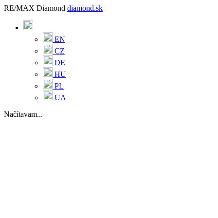
RE/MAX Diamond
diamond.sk
EN
CZ
DE
HU
PL
UA
Načítavam...