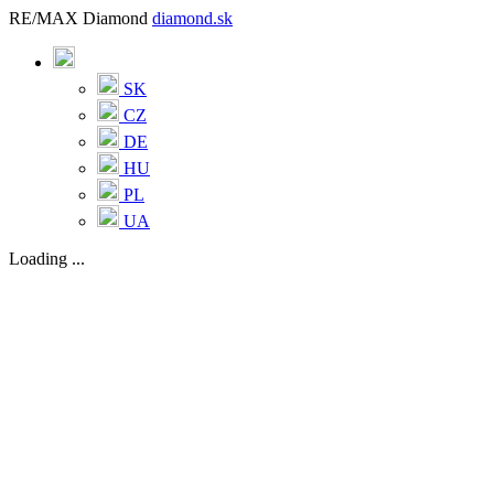
RE/MAX Diamond
diamond.sk
SK
CZ
DE
HU
PL
UA
Loading ...