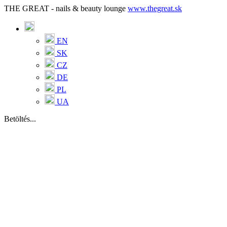
THE GREAT - nails & beauty lounge
www.thegreat.sk
EN
SK
CZ
DE
PL
UA
Betöltés...