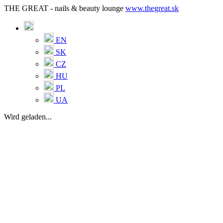
THE GREAT - nails & beauty lounge
www.thegreat.sk
EN
SK
CZ
HU
PL
UA
Wird geladen...