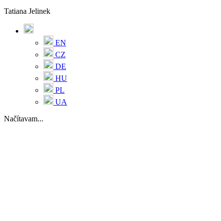
Tatiana Jelinek
EN
CZ
DE
HU
PL
UA
Načítavam...