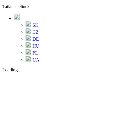
Tatiana Jelinek
SK
CZ
DE
HU
PL
UA
Loading ...