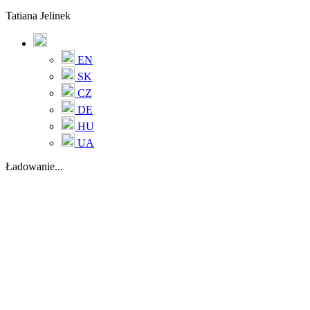
Tatiana Jelinek
EN
SK
CZ
DE
HU
UA
Ładowanie...