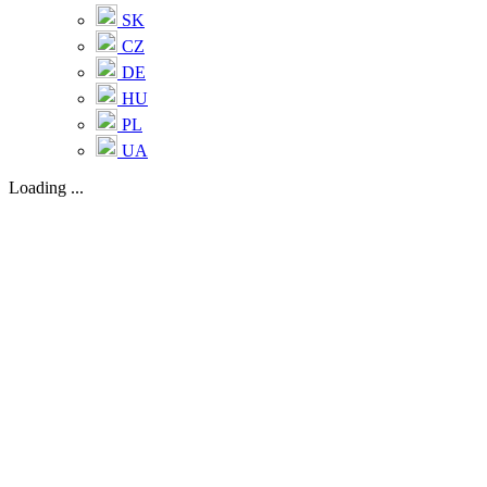
SK
CZ
DE
HU
PL
UA
Loading ...