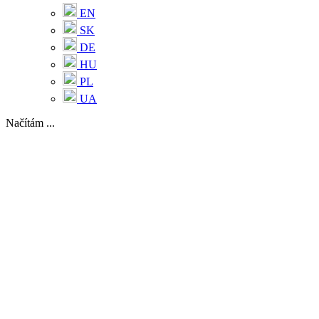
EN
SK
DE
HU
PL
UA
Načítám ...