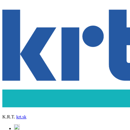
K.R.T.
krt.sk