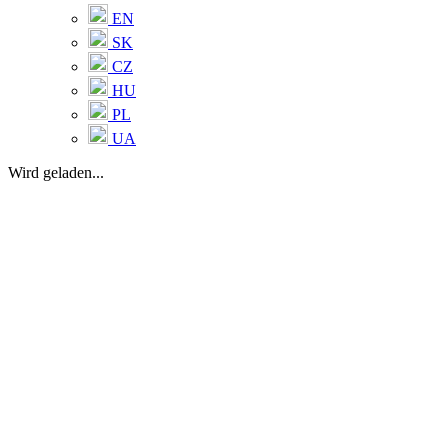
EN
SK
CZ
HU
PL
UA
Wird geladen...