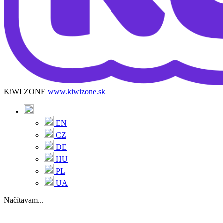
KiWI ZONE
www.kiwizone.sk
EN
CZ
DE
HU
PL
UA
Načítavam...