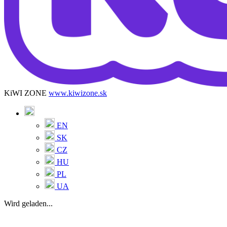
KiWI ZONE
www.kiwizone.sk
EN
SK
CZ
HU
PL
UA
Wird geladen...