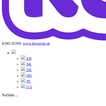
KiWI ZONE
www.kiwizone.sk
EN
SK
DE
HU
PL
UA
Načítám ...