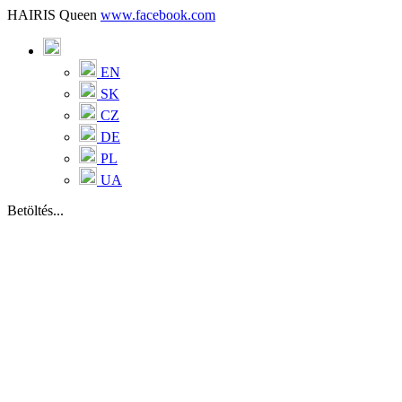
HAIRIS Queen
www.facebook.com
EN
SK
CZ
DE
PL
UA
Betöltés...