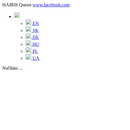
HAIRIS Queen
www.facebook.com
EN
SK
DE
HU
PL
UA
Načítám ...