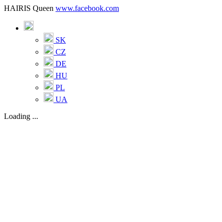
HAIRIS Queen
www.facebook.com
SK
CZ
DE
HU
PL
UA
Loading ...