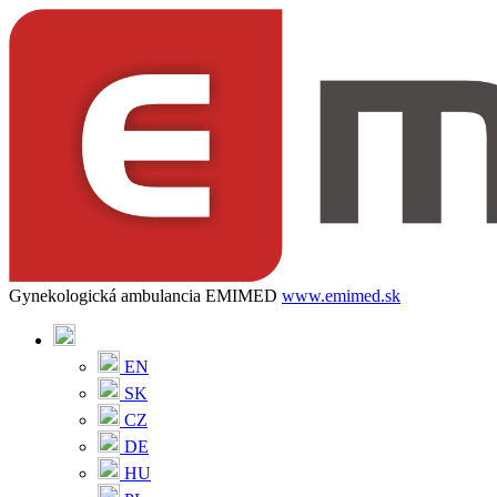
Gynekologická ambulancia EMIMED
www.emimed.sk
EN
SK
CZ
DE
HU