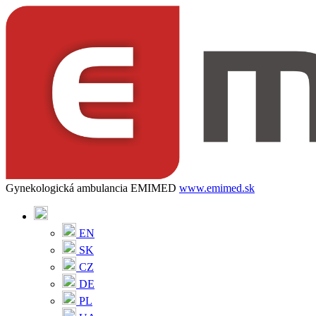
Gynekologická ambulancia EMIMED
www.emimed.sk
EN
SK
CZ
DE
PL