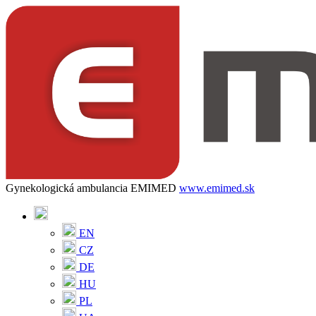
Gynekologická ambulancia EMIMED
www.emimed.sk
EN
CZ
DE
HU
PL