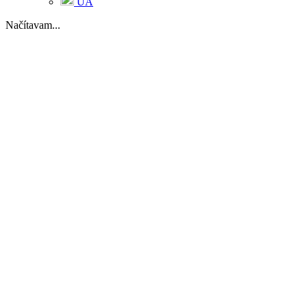
UA
Načítavam...