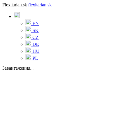
Flexitarian.sk
flexitarian.sk
EN
SK
CZ
DE
HU
PL
Завантаження...