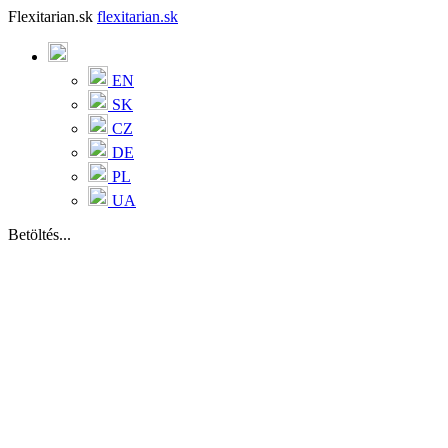
Flexitarian.sk
flexitarian.sk
EN
SK
CZ
DE
PL
UA
Betöltés...