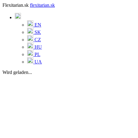
Flexitarian.sk
flexitarian.sk
EN
SK
CZ
HU
PL
UA
Wird geladen...