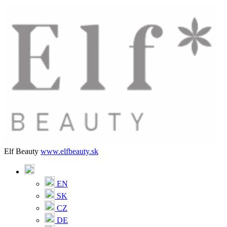
Elf Beauty
www.elfbeauty.sk
EN
SK
CZ
DE