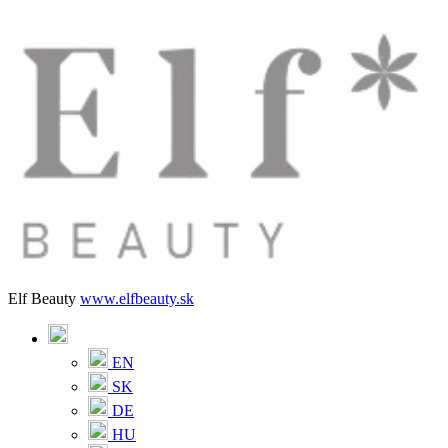
Elf Beauty
www.elfbeauty.sk
EN
SK
DE
HU