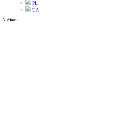
PL
UA
Načítám ...