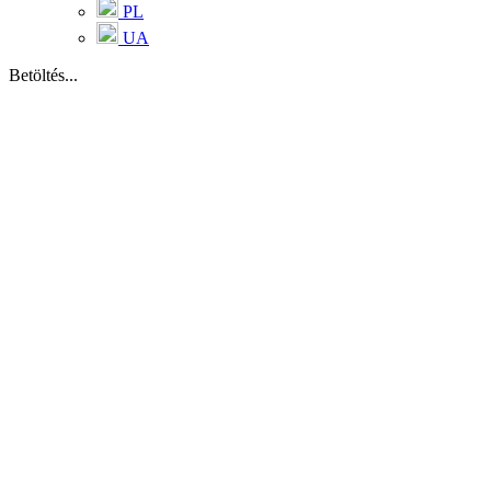
PL
UA
Betöltés...