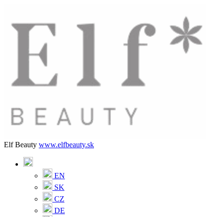
Elf Beauty
www.elfbeauty.sk
EN
SK
CZ
DE