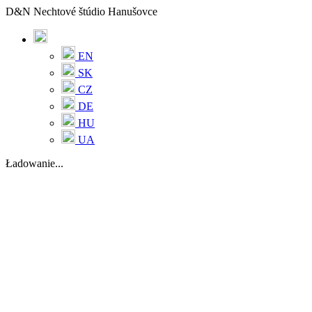
D&N Nechtové štúdio Hanušovce
EN
SK
CZ
DE
HU
UA
Ładowanie...