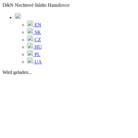
D&N Nechtové štúdio Hanušovce
EN
SK
CZ
HU
PL
UA
Wird geladen...