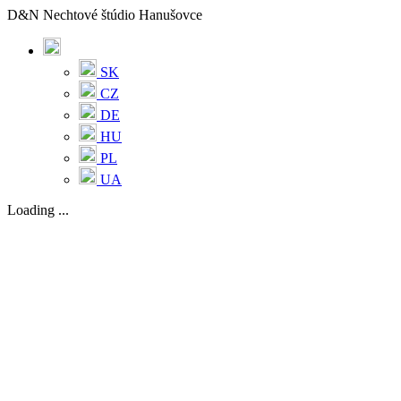
D&N Nechtové štúdio Hanušovce
SK
CZ
DE
HU
PL
UA
Loading ...