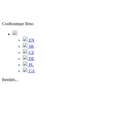
Coolboutique Brno
EN
SK
CZ
DE
PL
UA
Betöltés...