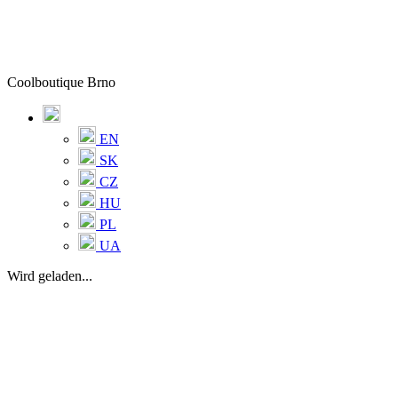
Coolboutique Brno
EN
SK
CZ
HU
PL
UA
Wird geladen...