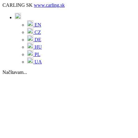
CARLING SK
www.carling.sk
EN
CZ
DE
HU
PL
UA
Načítavam...