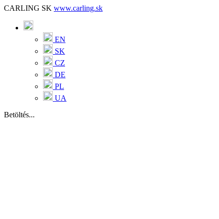
CARLING SK
www.carling.sk
EN
SK
CZ
DE
PL
UA
Betöltés...