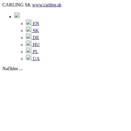
CARLING SK
www.carling.sk
EN
SK
DE
HU
PL
UA
Načítám ...