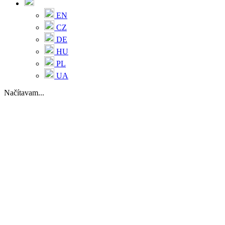
EN
CZ
DE
HU
PL
UA
Načítavam...