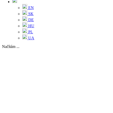
EN
SK
DE
HU
PL
UA
Načítám ...