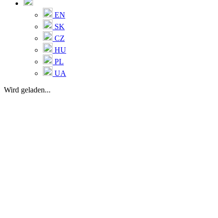
EN
SK
CZ
HU
PL
UA
Wird geladen...