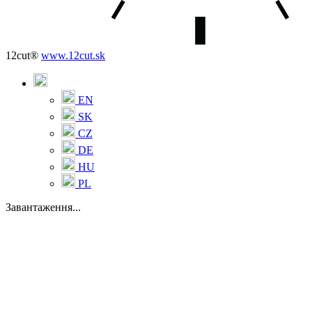
12cut®
www.12cut.sk
EN
SK
CZ
DE
HU
PL
Завантаження...