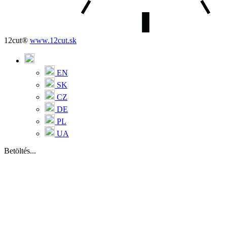
12cut®
www.12cut.sk
EN
SK
CZ
DE
PL
UA
Betöltés...