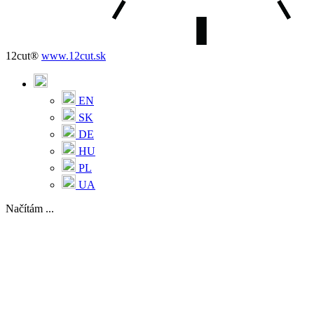
12cut®
www.12cut.sk
EN
SK
DE
HU
PL
UA
Načítám ...