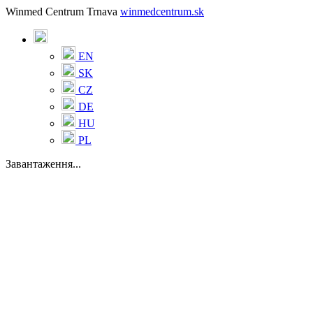
Winmed Centrum Trnava
winmedcentrum.sk
EN
SK
CZ
DE
HU
PL
Завантаження...