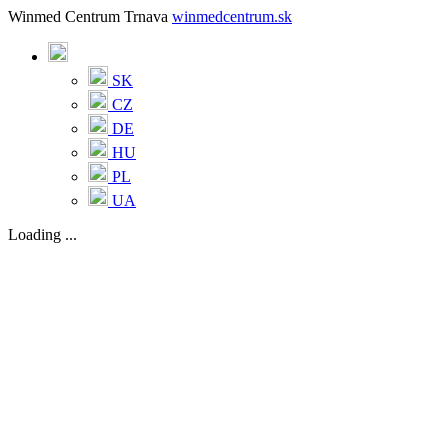
Winmed Centrum Trnava
winmedcentrum.sk
SK
CZ
DE
HU
PL
UA
Loading ...