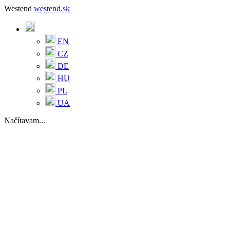
Westend
westend.sk
EN
CZ
DE
HU
PL
UA
Načítavam...