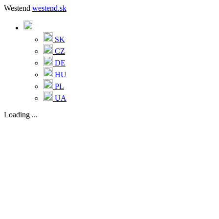
Westend
westend.sk
SK
CZ
DE
HU
PL
UA
Loading ...