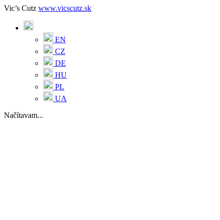
Vic’s Cutz
www.vicscutz.sk
EN
CZ
DE
HU
PL
UA
Načítavam...