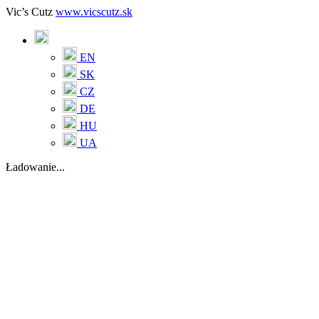
Vic’s Cutz
www.vicscutz.sk
EN
SK
CZ
DE
HU
UA
Ładowanie...