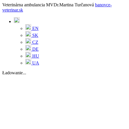
Veterinárna ambulancia MVDr.Martina Turčanová
banovce-
veterinar.sk
EN
SK
CZ
DE
HU
UA
Ładowanie...