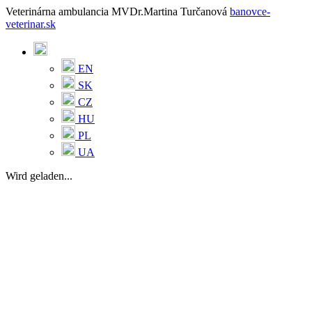
Veterinárna ambulancia MVDr.Martina Turčanová
banovce-
veterinar.sk
EN
SK
CZ
HU
PL
UA
Wird geladen...