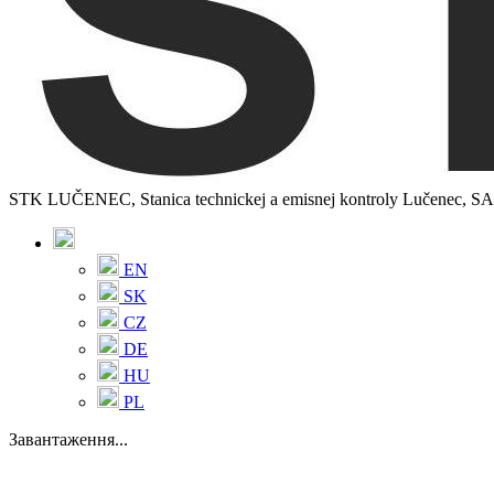
STK LUČENEC, Stanica technickej a emisnej kontroly Lučenec, SAO
EN
SK
CZ
DE
HU
PL
Завантаження...